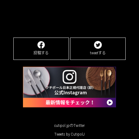
投稿する
tweetする
cutipol.jpのTwitter
Tweets by CutipolJ