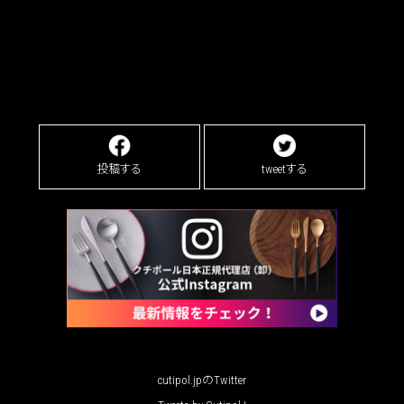
投稿する
tweetする
cutipol.jpのTwitter