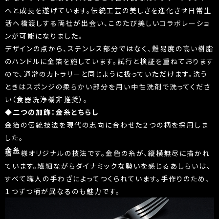
へと成長を遂げています。伝統工芸の美しさを進化させ日常生
活へ橋渡しする両社が出会い、このたび美しいコラボレーショ
ンが可能になりました。
デザインの点から、ステンレス部分ではなく、難易度の高い樹脂
のハンドルに金箔を施しています。試行と検証を重ねております
ので、通常のカトラリーと同じように扱っていただけます。洗う
ときはスポンジの柔らかい部分を用い中性洗剤で洗ってくださ
い（食器洗浄機非推奨）。
◆二つの加飾：金糸とちらし
金箔の伝統技法を現代の志向に合わせた２つの柄を採用しま
した。
金糸
箔一様オリジナルの技法です。金色の糸が、縦横無尽に描かれ
ています。繊細ながらダイナミックな勢いを感じるあしらいは、
すべて職人の手わざによってつくられています。手作りのため、
１つずつ柄が異なるのも魅力です。