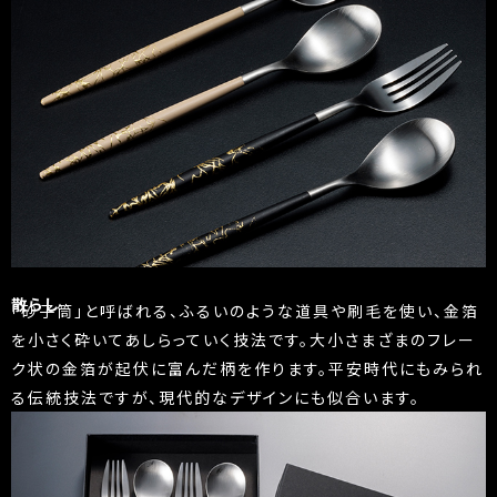
散らし
「砂子筒」と呼ばれる、ふるいのような道具や刷毛を使い、金箔
を小さく砕いてあしらっていく技法です。大小さまざまのフレー
ク状の金箔が起伏に富んだ柄を作ります。平安時代にもみられ
る伝統技法ですが、現代的なデザインにも似合います。