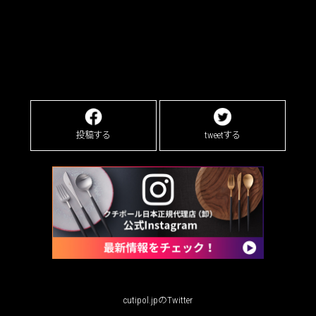
投稿する
tweetする
cutipol.jpのTwitter