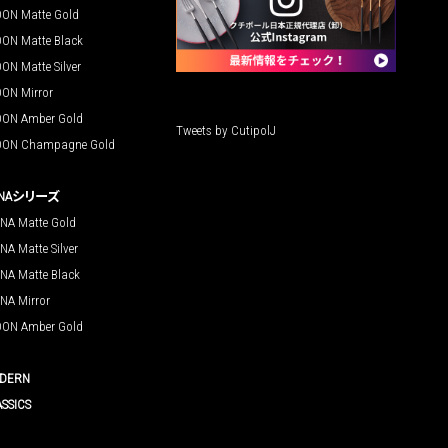
ON Matte Gold
ON Matte Black
ON Matte Silver
ON Mirror
ON Amber Gold
Tweets by CutipolJ
ON Champagne Gold
UNAシリーズ
NA Matte Gold
NA Matte Silver
NA Matte Black
NA Mirror
ON Amber Gold
DERN
ASSICS