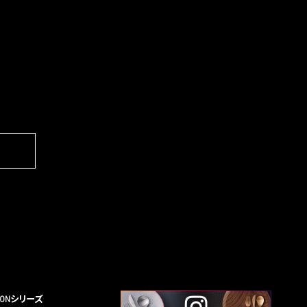
OONシリーズ