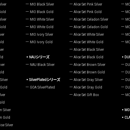
ilver
MIO Black Silver
Alice Set Pink Silver
MO
Gold
MIO Black Gold
Alice Set Pink Gold
MO
ilver
MIO White Silver
Alice Set Celadon Silver
MO
Gold
MIO White Gold
Alice Set Celadon Gold
MO
ver
MIO Ivory Silver
Alice Set White Silver
MO
old
MIO Ivory Gold
Alice Set White Gold
MO
ver
Alice Set Black Silver
ld
NAUシリーズ
Alice Set Black Gold
D
ver
NAU Black Silver
Alice Set Brown Silver
DU
old
Alice Set Brown Gold
DU
ilver
SilverPlatedシリーズ
Alice Set Gray Silver
DU
Gold
GOA SilverPlated
Alice Set Gray Gold
DU
lver
Alice Set Gift Box
MO
old
 Silver
MO
n Gold
CL
se Silver