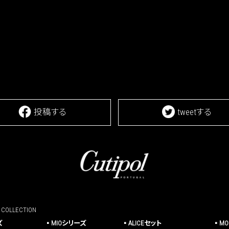
投稿する
tweetする
OLLECTION
ズ
MIOシリーズ
ALICEセット
M