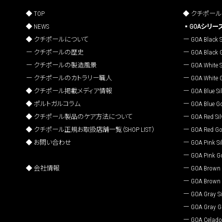
TOP
クチポール C
NEWS
GOAシリー
クチポールについて
GOA Black S
クチポールの歴史
GOA Black 
クチポールの製造風景
GOA White S
クチポールのカトラリー職人
GOA White 
クチポール掲載メディア情報
GOA Blue Sil
ポルトガルコラム
GOA Blue G
クチポール製品のケア方法について
GOA Red Sil
クチポール正規お取扱店舗一覧（SHOP LIST）
GOA Red Go
お問い合わせ
GOA Pink Sil
GOA Pink G
会社情報
GOA Brown S
GOA Brown 
GOA Gray Si
GOA Gray G
GOA Celadon