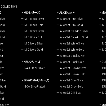
OLLECTION
ズ
MIOシリーズ
ALICEセット
M
ilver
MIO Black Silver
Alice Set Pink Silver
MO
Gold
MIO Black Gold
Alice Set Pink Gold
MO
ilver
MIO White Silver
Alice Set Celadon Silver
MO
Gold
MIO White Gold
Alice Set Celadon Gold
MO
ver
MIO Ivory Silver
Alice Set White Silver
MO
old
MIO Ivory Gold
Alice Set White Gold
MO
ver
Alice Set Black Silver
ld
NAUシリーズ
Alice Set Black Gold
D
ver
NAU Black Silver
Alice Set Brown Silver
DU
old
Alice Set Brown Gold
DU
ilver
SilverPlatedシリーズ
Alice Set Gray Silver
DU
Gold
GOA SilverPlated
Alice Set Gray Gold
DU
lver
Alice Set Gift Box
MO
old
 Silver
MO