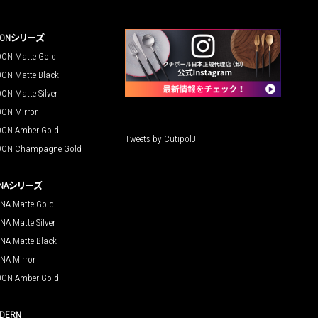
OONシリーズ
ON Matte Gold
ON Matte Black
ON Matte Silver
ON Mirror
ON Amber Gold
Tweets by CutipolJ
ON Champagne Gold
UNAシリーズ
NA Matte Gold
NA Matte Silver
NA Matte Black
NA Mirror
ON Amber Gold
DERN