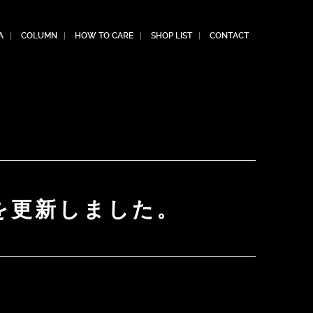
A
COLUMN
HOW TO CARE
SHOP LIST
CONTACT
を更新しました。