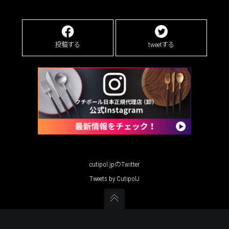
投稿する
tweetする
cutipol.jpのTwitter
Tweets by CutipolJ