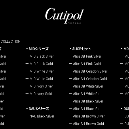
OLLECTION
ズ
MIOシリーズ
ALICEセット
M
ilver
MIO Black Silver
Alice Set Pink Silver
MO
Gold
MIO Black Gold
Alice Set Pink Gold
MO
ilver
MIO White Silver
Alice Set Celadon Silver
MO
Gold
MIO White Gold
Alice Set Celadon Gold
MO
ver
MIO Ivory Silver
Alice Set White Silver
MO
old
MIO Ivory Gold
Alice Set White Gold
MO
ver
Alice Set Black Silver
ld
NAUシリーズ
Alice Set Black Gold
D
ver
NAU Black Silver
Alice Set Brown Silver
DU
old
Alice Set Brown Gold
DU