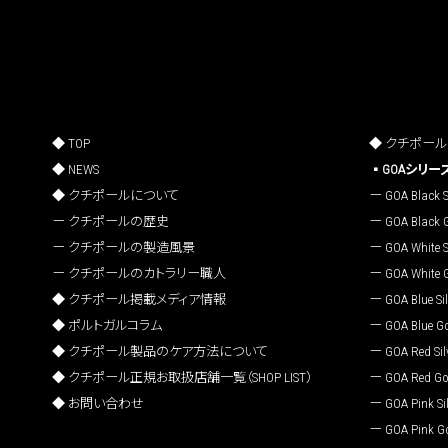
TOP
クチポール C
NEWS
GOAシリー
クチポールについて
GOA Black S
クチポールの歴史
GOA Black 
クチポールの製造風景
GOA White S
クチポールのカトラリー職人
GOA White 
クチポール掲載メディア情報
GOA Blue Sil
ポルトガルコラム
GOA Blue G
クチポール製品のケア方法について
GOA Red Sil
クチポール正規お取扱店舗一覧（SHOP LIST）
GOA Red Go
お問い合わせ
GOA Pink Sil
GOA Pink G