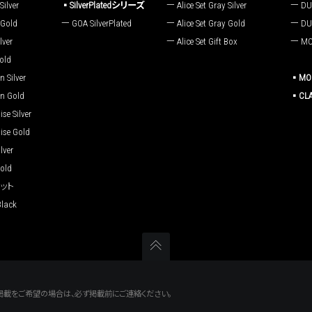
ilver
SilverPlatedシリーズ
Alice Set Gray Silver
DU
Gold
GOA SilverPlated
Alice Set Gray Gold
DU
lver
Alice Set Gift Box
MO
old
 Silver
MO
n Gold
CL
se Silver
ise Gold
lver
old
セット
Black
掲載をご希望の場合は、必ず掲載前にご連絡ください。