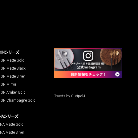
OONシリーズ
ON Matte Gold
ON Matte Black
ON Matte Silver
ON Mirror
ON Amber Gold
Tweets by CutipolJ
ON Champagne Gold
UNAシリーズ
NA Matte Gold
NA Matte Silver