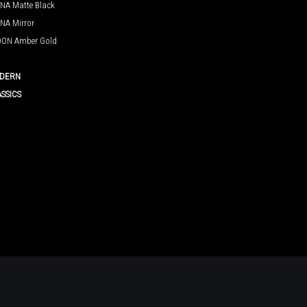
NA Matte Black
NA Mirror
ON Amber Gold
DERN
ASSICS