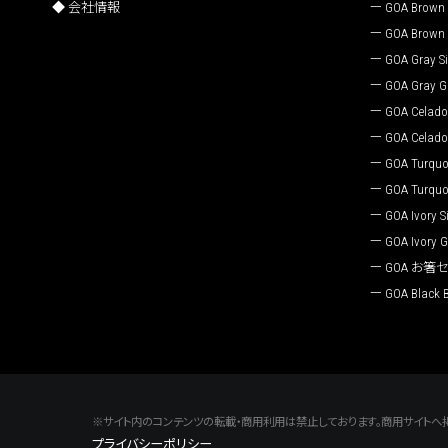
会社情報
GOA Brown S
GOA Brown 
GOA Gray Si
GOA Gray G
GOA Celadon
GOA Celado
GOA Turquoi
GOA Turquo
GOA Ivory Si
GOA Ivory G
GOA お箸
GOA Black 
※サイト内のコンテンツの転載・商用利用は禁止しております。商用サイトへ
プライバシーポリシー